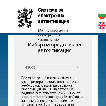
Система за
електронна
автентикация
Министерство на
електронното
управление
Избор на средство за
автентикация
Избор
При електронна автентикация с
квалифициран електронен подпис е
необходимо същия да съдържа
информация за ЕГН на автора на
подписа, в съответствие с § 1, т.22 от
допълнителните разпоредби на Закона
за електронното управление при
условията на § 5 от Наредбата за