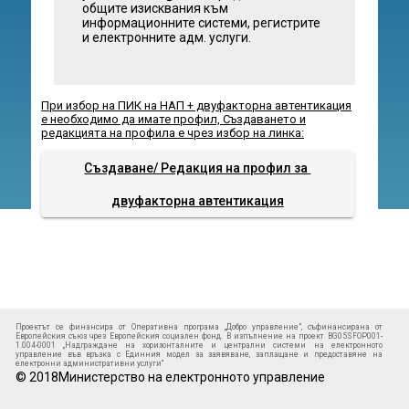
общите изисквания към
информационните системи, регистрите
и електронните адм. услуги.
При избор на ПИК на НАП + двуфакторна автентикация
е необходимо да имате профил, Създаването и
редакцията на профила е чрез избор на линка:
Създаване/ Редакция на профил за 
двуфакторна автентикация
Проектът се финансира от Оперативна програма „Добро управление”, съфинансирана от
Европейския съюз чрез Европейския социален фонд. В изпълнение на проект BG05SFOP001-
1.004-0001 „Надграждане на хоризонталните и централни системи на електронното
управление във връзка с Единния модел за заявяване, заплащане и предоставяне на
електронни административни услуги“
© 2018Министерство на електронното управление